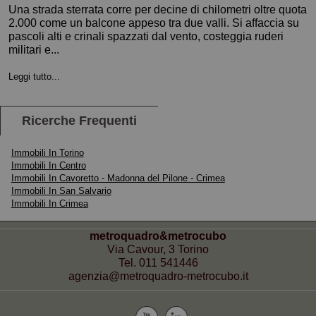
Una strada sterrata corre per decine di chilometri oltre quota
2.000 come un balcone appeso tra due valli. Si affaccia su
pascoli alti e crinali spazzati dal vento, costeggia ruderi
militari e...
Leggi tutto...
Ricerche Frequenti
Immobili In Torino
Immobili In Centro
Immobili In Cavoretto - Madonna del Pilone - Crimea
Immobili In San Salvario
Immobili In Crimea
metroquadro&metrocubo
Via Cavour, 3 Torino
Tel.
011 541446
agenzia@metroquadro-metrocubo.it